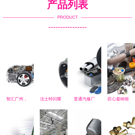
产品列表
PRODUCT
----------------
智汇广州，
法士特闪耀
普通汽修厂
匠心凝铸细
链动未来
2023中国
的汽车配件
节 白色背
2020第十
国际汽车零
与4S店原
景下的全新
八届中国汽
部件大会，
厂件的区别
汽车零配件