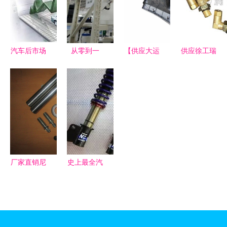
配大会暨汽
彰显中国智
及使用建议
之美
车零部件展
造硬核实力
全景洞察
汽车后市场
从零到一
【供应大运
供应徐工瑞
与互联网碰
探访上汽大
山西大运汽
龙汽车零配
撞擦出新思
通MAXUS
车配件 汽
件 品质与
路 零配件
溧阳工厂，
车配件大全
价格的双重
领域的数字
见证原厂房
零配
保障
化变革
车的零件成
件,l314价
长史
格,图片,配
件厂家】
厂家直销尼
史上最全汽
桑专业级转
车零配件保
向节，精准
养周期表部
修复从这里
件更换周期
开始
一览