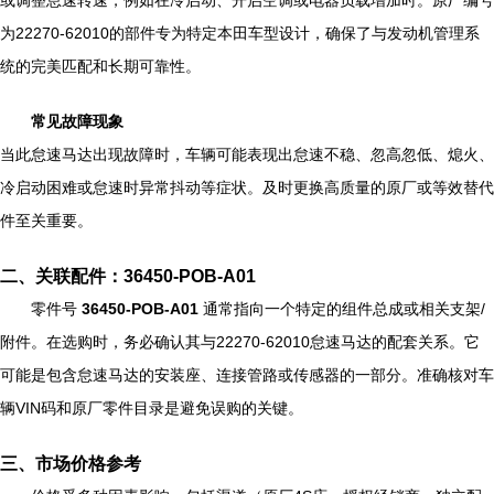
或调整怠速转速，例如在冷启动、开启空调或电器负载增加时。原厂编号
为22270-62010的部件专为特定本田车型设计，确保了与发动机管理系
统的完美匹配和长期可靠性。
常见故障现象
当此怠速马达出现故障时，车辆可能表现出怠速不稳、忽高忽低、熄火、
冷启动困难或怠速时异常抖动等症状。及时更换高质量的原厂或等效替代
件至关重要。
二、关联配件：36450-POB-A01
零件号
36450-POB-A01
通常指向一个特定的组件总成或相关支架/
附件。在选购时，务必确认其与22270-62010怠速马达的配套关系。它
可能是包含怠速马达的安装座、连接管路或传感器的一部分。准确核对车
辆VIN码和原厂零件目录是避免误购的关键。
三、市场价格参考