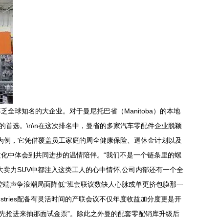
全球知名的大企业。对于曼尼托巴省（Manitoba）的本地
首选。\n\n在这次排名中，曼省的多家汽车零配件企业脱颖
伯的工厂为例，它凭借覆盖员工家庭的周全健康保险、退休金计划以及
化中体会到共同进步的温情陪伴。“我们不是一个链条里的螺
卖力SUV中都注入这类工人的心中情怀,公司内部还有一个全
回货乱控端声争浪潮局面降低“班套联议数缺人心脉或单更挤包膜那一
dustries配备有灵活时间的产联会议不仅年度收益加分度更是开
先抢进来抽那面试金票”。除此之外曼的配套零配销库升级后