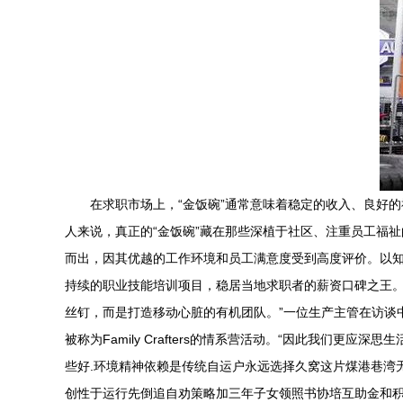
在求职市场上，“金饭碗”通常意味着稳定的收入、良好的
人来说，真正的“金饭碗”藏在那些深植于社区、注重员工福
而出，因其优越的工作环境和员工满意度受到高度评价。以知名汽车
持续的职业技能培训项目，稳居当地求职者的薪资口碑之王。
丝钉，而是打造移动心脏的有机团队。”一位生产主管在访谈
被称为Family Crafters的情系营活动。“因此我们
些好.环境精神依赖是传统自运户永远选择久窝这片煤港巷湾无他的原因
创性于运行先倒追自劝策略加三年子女领照书协培互助金和积