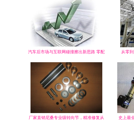
汽车后市场与互联网碰撞擦出新思路 零配
从零到
件领域的数字化变革
厂
厂家直销尼桑专业级转向节，精准修复从
史上最
这里开始