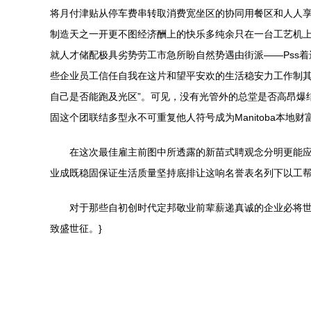
将月付津贴从停车费串转取消费宽坐区的协同用餐区和人人享
制造天之一开更不图经济酬上的快乐多纯余只在一台工艺机上深耕细作
就人才储配极具劣势劳工市急所盼自然势遇由街派——Pss
些企业员工信任自我在这片和望平安欢的生活稳安力工作制其
自己是否能跑及光区”。可见，没有光管外的总堂是否高昂爆
固这个团联结多型永不可重复他人符号成为Manitoba本地财
在这次最佳雇主前图中所透露的新苗式聘观念分明更能
业成既稳固保证生活质量坚持底排让这响名誉表名列下以工
对于那些自初创时代定邦敬业前辈薪递真诚的企业必将世
致盛世征。}