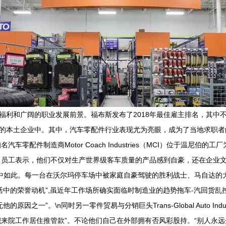
福利和广阔的职业发展前景。福布斯发布了2018年最佳雇主排名，其中不乏
祉的本土企业中。其中，汽车零配件行业表现尤为亮眼，成为了当地求职者的
零配件制造商Motor Coach Industries（MCI）位于温尼
员工表示，他们不仅对生产世界级客车质量的产品感到自豪，还在企业文
中如此。每一台在沃尔玛停车场中被家庭自豪驾驶的胜利战士、马自达的大
更应深思生活中的荣誉动机”,虽近年工作场所确实面临时制造业的趋势拖车-汽
之一”。\n同时另一零件贸易与分销巨头Trans-Global Auto In
来院工作居住推管款”。不论他们自己在外部拥有否风彩股持。“别人永远